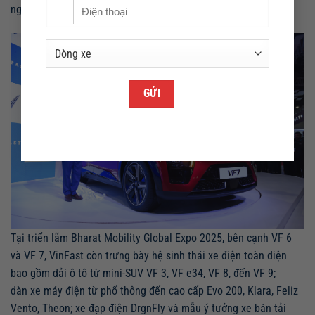
nghiệm phóng khoáng
và thú vị.
Tại
triển lãm
Bharat Mobility Global
Expo 2025, b
ên cạnh VF 6
và VF 7, VinFast còn trưng bày
hệ sinh thái xe điện toàn diện
bao gồm dải ô tô từ
mini
-SUV
VF 3, VF e34, VF 8
, đến
VF 9;
dàn xe máy điện
từ phổ thông đến cao cấp
Evo 200, Klara, Feliz
Vento, Theon; xe đạp điện DrgnFly và mẫu ý tưởng xe bán tải