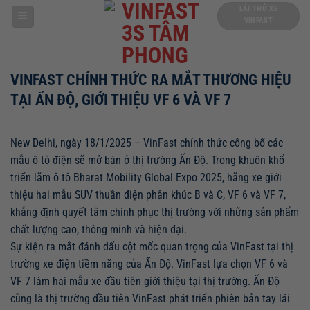
Chuyển
LÁI THỬ XE
VINFAST
đến
nội
dung
VINFAST CHÍNH THỨC RA MẮT THƯƠNG HIỆU
TẠI ẤN ĐỘ, GIỚI THIỆU VF 6 VÀ VF 7
New Delhi, ngày 18/1/2025 – VinFast chính thức công bố các
mẫu ô tô điện sẽ mở bán ở thị trường Ấn Độ. Trong khuôn khổ
triển lãm ô tô Bharat Mobility Global Expo 2025, hãng xe giới
thiệu hai mẫu SUV thuần điện phân khúc B và C, VF 6 và VF 7,
khẳng định quyết tâm chinh phục thị trường với những sản phẩm
chất lượng cao, thông minh và hiện đại.
Sự kiện ra mắt đánh dấu cột
mốc
quan
trọng
của VinFast tại thị
trường xe điện tiềm
năng của
Ấn Độ.
VinFast lựa chọn VF 6 và
VF 7 làm hai mẫu xe đầu tiên giới thiệu tại thị trường.
Ấn Độ
cũng là thị trường đầu tiên VinFast phát triển phiên bản tay lái