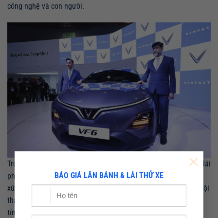
công nghệ và con người.
×
Tron
g khi đó, mẫu SUV phân khúc C VF
7 mang lại trải nghiệm lái
BÁO GIÁ LĂN BÁNH & LÁI THỬ XE
phấn khích với động cơ mạnh mẽ. Với triết lý “Vũ trụ phi đối
xứng”, VF 7 sở hữu vẻ
bề ngoài
cá tính và mạnh mẽ. Thiết kế nội
thất tập trung vào người lái
, cộng hưởng hoàn hảo với những
tính năng công nghệ thông minh
, kiến tạo không gian trải