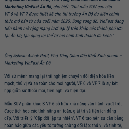
Marketing VinFast Ấn Độ,
cho biết:
“Hai
mẫu SUV cao cấp
VF 6 và VF 7 được
thiết kế
cho thị trường Ấn Độ dự
kiến
chính
thức mở bán từ nửa cuối năm 2025. Song
song đó,
VinFast đang
tiến hành mở
rộng mạng lưới
đại lý trên khắp các thành phố lớn
tại Ấn Độ
, tận dụng lợi thế từ
mô hình kinh doanh đa kênh.
”
Ông Ashwin Ashok Patil, Phó Tổng Giám đốc Khối Kinh doanh –
Marketing VinFast Ấn Độ
Với sứ mệnh mang lại trải nghiệm chuyển đổi điện hóa liền
mạch, thú vị và an toàn cho mọi người, VF 6 và VF 7 là sự kết
hợp giữa sự thoải mái, tiện nghi và hiện đại.
Mẫu SUV phân khúc B VF 6 sở hữu khả năng vận hành vượt trội,
được tích hợp các tính năng an toàn, giải trí và tiện ích đẳng
cấp. Với triết lý “Cặp đối lập tự nhiên”, VF 6 tạo nên sự cân bằng
hoàn hảo giữa các yếu tố tưởng chừng đối lập: thú vị và tinh tế,