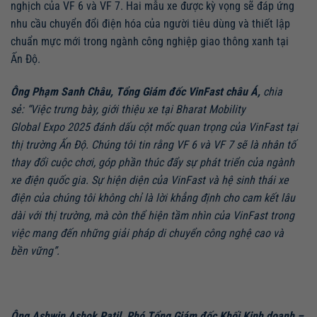
nghịch của VF 6 và VF 7. Hai mẫu xe được kỳ vọng sẽ đáp ứng
nhu cầu chuyển đổi điện hóa của người tiêu dùng và
thiết lập
chuẩn mực mới trong
ngành công nghiệp giao thông
xanh tại
Ấn Độ.
Ông Phạm Sanh Châu, Tổng Giám đốc VinFast châu Á,
chia
sẻ:
“
Việc trưng bày, giới thiệu xe
tại Bharat Mobility
Global
Expo
2025 đánh
dấu
cột mốc quan trọng
của VinFast tại
thị trường Ấn Độ
. Chúng tôi tin rằng VF 6 và VF 7 sẽ là nhân tố
thay đổi cuộc chơi, góp phần thúc đẩy sự phát triển của ngành
xe điện quốc
gia
. Sự
hiện diện của VinFast và hệ sinh thái xe
điện của chúng tôi không chỉ là lời khẳng định cho cam kết lâu
dài với thị trường, mà còn thể hiện tầm nhìn của VinFast trong
việc mang đến những
giải pháp di chuyển công
nghệ cao
và
bền vững”.
Ông Ashwin Ashok Patil, Phó
Tổng Giám đốc Khối Kinh doanh –