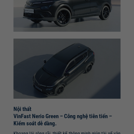
Nội thất
VinFast Nerio Green – Công nghệ tiên tiến –
Kiểm soát dễ dàng.
Khoang lái rộng rãi, thiết kế thông minh giúp tài xế vận