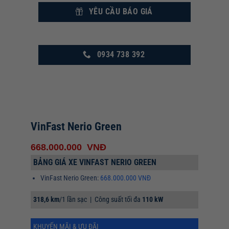
YÊU CẦU BÁO GIÁ
0934 738 392
VinFast Nerio Green
668.000.000
VNĐ
BẢNG GIÁ XE VINFAST NERIO GREEN
VinFast Nerio Green:
668.000.000 VNĐ
318,6 km
/1 lần sạc | Công suất tối đa
110 kW
KHUYẾN MÃI & ƯU ĐÃI