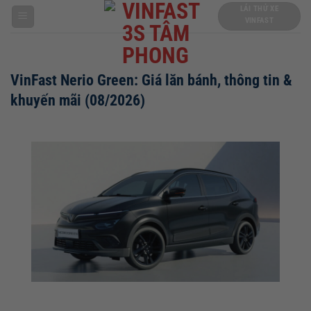
Chuyển
LÁI THỬ XE
VINFAST
đến
nội
dung
VinFast Nerio Green: Giá lăn bánh, thông tin &
khuyến mãi (08/2026)