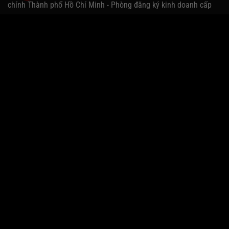
chính Thành phố Hồ Chí Minh - Phòng đăng ký kinh doanh cấp
HỖ TRỢ KHÁCH HÀNG
Nhân viên tư vấn bán hàng: Tạ Trung Thế
Điện thoại:
0934 738 392
Email: tatrungthe1996@gmail.com
ĐIỀU KHOẢN & ĐIỀU KIỆN
Thông tin Đại lý & Tuyên bố miễn trừ trách nhiệm
FANPAGE