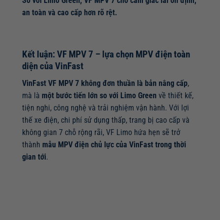
So với Limo Green, VF MPV 7 cho cảm giác lái ổn định,
an toàn và cao cấp hơn rõ rệt.
Kết luận: VF MPV 7 – lựa chọn MPV điện toàn
diện của VinFast
VinFast VF MPV 7 không đơn thuần là bản nâng cấp
,
mà là
một bước tiến lớn so với Limo Green
về thiết kế,
tiện nghi, công nghệ và trải nghiệm vận hành. Với lợi
thế xe điện, chi phí sử dụng thấp, trang bị cao cấp và
không gian 7 chỗ rộng rãi, VF Limo hứa hẹn sẽ trở
thành
mẫu MPV điện chủ lực của VinFast trong thời
gian tới
.